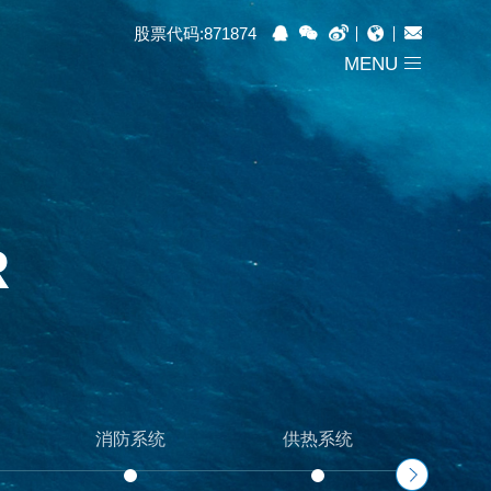
股票代码:871874
MENU
R
消防系统
供热系统
化