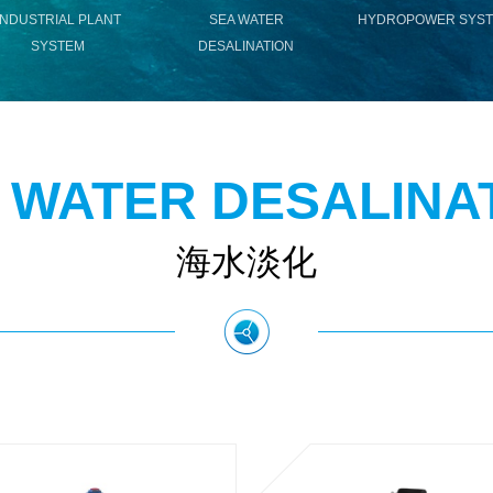
INDUSTRIAL PLANT
SEA WATER
HYDROPOWER SYS
SYSTEM
DESALINATION
 WATER DESALINA
海水淡化