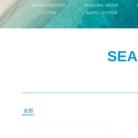
WATER DIVERSION
MUNICIPAL WATER
SYSTEM
SUPPLY SYSTEM
SEA
全部